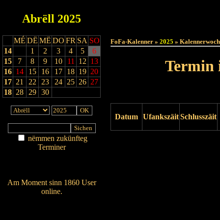
Abrëll
2025
Haut
MÉ
DË
MË
DO
FR
SA
SO
FoFa-Kalenner »
2025
» Kalennerwoch
14
1
2
3
4
5
6
15
7
8
9
10
11
12
13
Termin 
16
14
15
16
17
18
19
20
17
21
22
23
24
25
26
27
18
28
29
30
Datum
Ufankszäit
Schlusszäit
nëmmen zukünfteg
Drock ukucken
Terminer
Am Détail sichen
Nei agedroen
Am Moment sinn 1860 User
online.
Wien ass online?
RSS-Feed