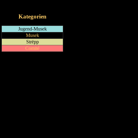
iCalendar-Feed
Kategorien
Jugend-Musek
Musek
Strëpp
Comité