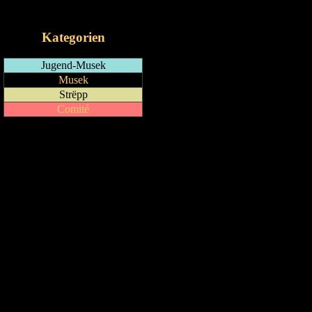
iCalendar-Feed
Kategorien
Jugend-Musek
Musek
Strëpp
Comité