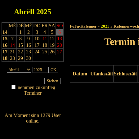
Abrëll
2025
Haut
MÉ
DË
MË
DO
FR
SA
SO
FoFa-Kalenner »
2025
» Kalennerwoch
14
1
2
3
4
5
6
15
7
8
9
10
11
12
13
Termin 
16
14
15
16
17
18
19
20
17
21
22
23
24
25
26
27
18
28
29
30
Datum
Ufankszäit
Schlusszäit
nëmmen zukünfteg
Drock ukucken
Terminer
Am Détail sichen
Nei agedroen
Am Moment sinn 1279 User
online.
Wien ass online?
RSS-Feed