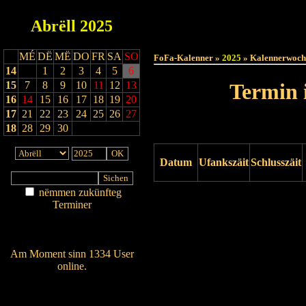
Abrëll
2025
Haut
MÉ
DË
MË
DO
FR
SA
SO
FoFa-Kalenner »
2025
» Kalennerwoch
14
1
2
3
4
5
6
15
7
8
9
10
11
12
13
Termin 
16
14
15
16
17
18
19
20
17
21
22
23
24
25
26
27
18
28
29
30
Datum
Ufankszäit
Schlusszäit
nëmmen zukünfteg
Drock ukucken
Terminer
Am Détail sichen
Nei agedroen
Am Moment sinn 1334 User
online.
Wien ass online?
RSS-Feed