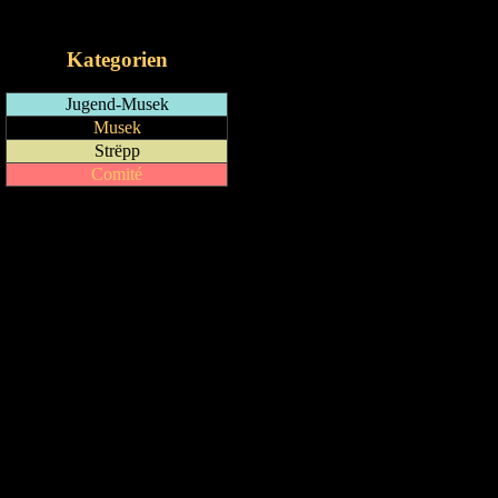
iCalendar-Feed
Kategorien
Jugend-Musek
Musek
Strëpp
Comité