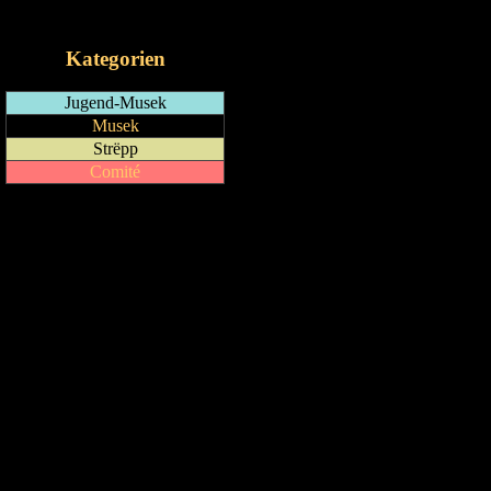
iCalendar-Feed
Kategorien
Jugend-Musek
Musek
Strëpp
Comité