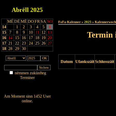
Abrëll
2025
Haut
MÉ
DË
MË
DO
FR
SA
SO
FoFa-Kalenner »
2025
» Kalennerwoch
14
1
2
3
4
5
6
15
7
8
9
10
11
12
13
Termin 
16
14
15
16
17
18
19
20
17
21
22
23
24
25
26
27
18
28
29
30
Datum
Ufankszäit
Schlusszäit
nëmmen zukünfteg
Drock ukucken
Terminer
Am Détail sichen
Nei agedroen
Am Moment sinn 1452 User
online.
Wien ass online?
RSS-Feed