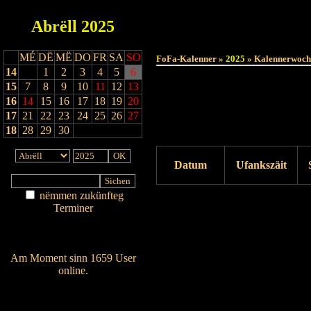
Abrëll
2025
MÉ
DË
MË
DO
FR
SA
SO
FoFa-Kalenner »
2025
» Kalennerwoch
14
1
2
3
4
5
6
15
7
8
9
10
11
12
13
16
14
15
16
17
18
19
20
17
21
22
23
24
25
26
27
18
28
29
30
Datum
Ufankszäit
nëmmen zukünfteg
Drock ukucken
Terminer
Am Détail sichen
Nei agedroen
Am Moment sinn 1659 User
online.
Wien ass online?
RSS-Feed