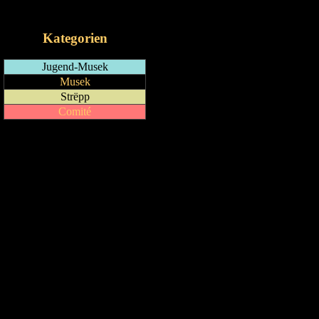
iCalendar-Feed
Kategorien
Jugend-Musek
Musek
Strëpp
Comité