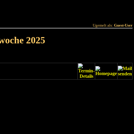
 Joer
Terminlëscht
Ugemelt als:
Guest-User
rwoche 2025