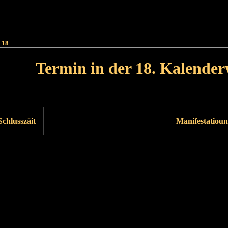
Haut
Dëss Woch
Dëse Mount
Dëst
Umellen
 18
Termin in der 18. Kalende
Lät Woch<
Nächst Woch
Schlusszäit
Manifestatioun
Läscht Woch
Nächst Woch