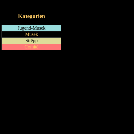
iCalendar-Feed
Kategorien
Jugend-Musek
Musek
Strëpp
Comité