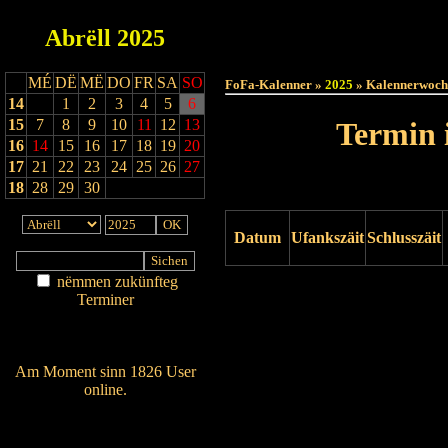
Abrëll
2025
Haut
MÉ
DË
MË
DO
FR
SA
SO
FoFa-Kalenner »
2025
» Kalennerwoch
14
1
2
3
4
5
6
15
7
8
9
10
11
12
13
Termin 
16
14
15
16
17
18
19
20
17
21
22
23
24
25
26
27
18
28
29
30
Datum
Ufankszäit
Schlusszäit
nëmmen zukünfteg
Drock ukucken
Terminer
Am Détail sichen
Nei agedroen
Am Moment sinn 1826 User
online.
Wien ass online?
RSS-Feed