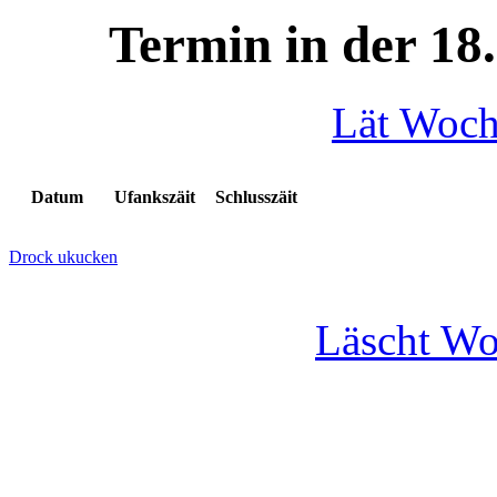
Termin in der 18
Lät Woc
Datum
Ufankszäit
Schlusszäit
Drock ukucken
Läscht W