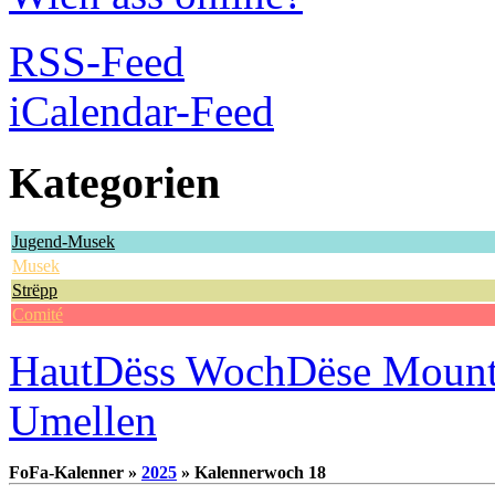
RSS-Feed
iCalendar-Feed
Kategorien
Jugend-Musek
Musek
Strëpp
Comité
Haut
Dëss Woch
Dëse Moun
Umellen
FoFa-Kalenner »
2025
» Kalennerwoch 18