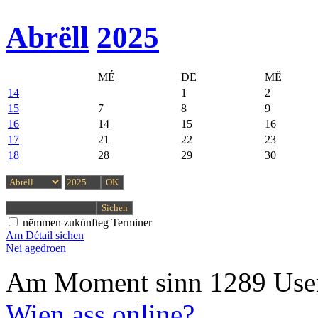
Abrëll
2025
MÉ
DË
MË
14
1
2
15
7
8
9
16
14
15
16
17
21
22
23
18
28
29
30
nëmmen zukünfteg Terminer
Am Détail sichen
Nei agedroen
Am Moment sinn 1289 User
Wien ass online?