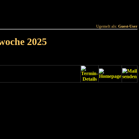
 Joer
Terminlëscht
Ugemelt als:
Guest-User
rwoche 2025