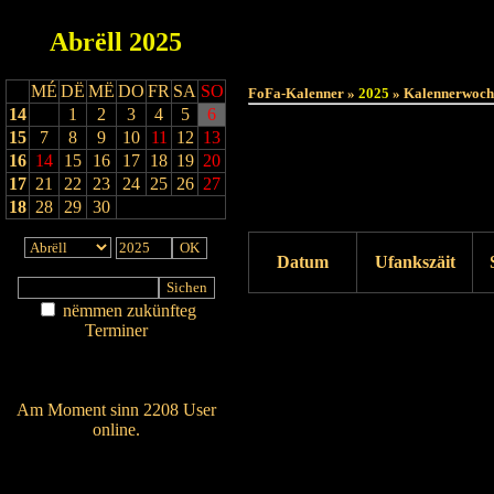
Abrëll
2025
MÉ
DË
MË
DO
FR
SA
SO
FoFa-Kalenner »
2025
» Kalennerwoch
14
1
2
3
4
5
6
15
7
8
9
10
11
12
13
16
14
15
16
17
18
19
20
17
21
22
23
24
25
26
27
18
28
29
30
Datum
Ufankszäit
nëmmen zukünfteg
Drock ukucken
Terminer
Am Détail sichen
Nei agedroen
Am Moment sinn 2208 User
online.
Wien ass online?
RSS-Feed