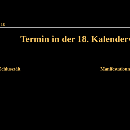
Haut
Dëss Woch
Dëse Mount
Dëst
Umellen
 18
Termin in der 18. Kalende
Lät Woch<
Nächst Woch
Schlusszäit
Manifestatioun
Läscht Woch
Nächst Woch