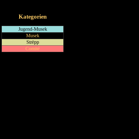
iCalendar-Feed
Kategorien
Jugend-Musek
Musek
Strëpp
Comité