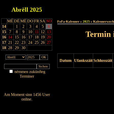
Abrëll
2025
Haut
MÉ
DË
MË
DO
FR
SA
SO
FoFa-Kalenner »
2025
» Kalennerwoch
14
1
2
3
4
5
6
15
7
8
9
10
11
12
13
Termin 
16
14
15
16
17
18
19
20
17
21
22
23
24
25
26
27
18
28
29
30
Datum
Ufankszäit
Schlusszäit
nëmmen zukünfteg
Drock ukucken
Terminer
Am Détail sichen
Nei agedroen
Am Moment sinn 1456 User
online.
Wien ass online?
RSS-Feed