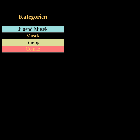
iCalendar-Feed
Kategorien
Jugend-Musek
Musek
Strëpp
Comité