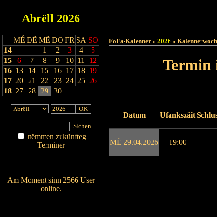
Abrëll
2026
Haut
MÉ
DË
MË
DO
FR
SA
SO
FoFa-Kalenner »
2026
» Kalennerwoch
14
1
2
3
4
5
15
6
7
8
9
10
11
12
Termin 
16
13
14
15
16
17
18
19
17
20
21
22
23
24
25
26
18
27
28
29
30
Datum
Ufankszäit
Schlus
nëmmen zukünfteg
MË 29.04.2026
19:00
Terminer
Am Détail sichen
Nei agedroen
Drock ukucken
Am Moment sinn 2566 User
online.
Wien ass online?
RSS-Feed