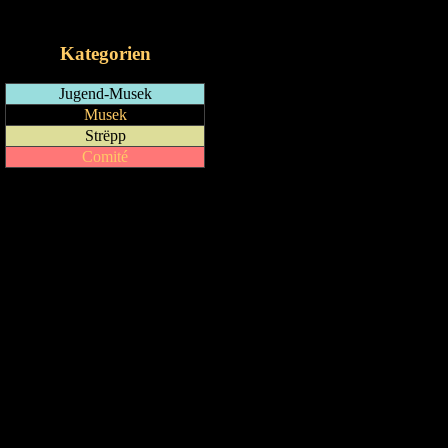
iCalendar-Feed
Kategorien
Jugend-Musek
Musek
Strëpp
Comité