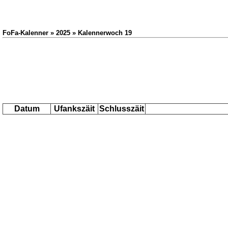
FoFa-Kalenner » 2025 » Kalennerwoch 19
Datum
Ufankszäit
Schlusszäit