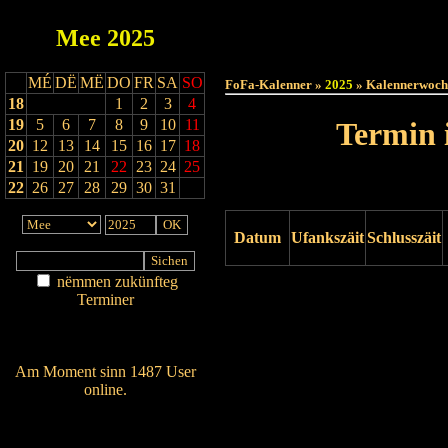
Mee
2025
Haut
MÉ
DË
MË
DO
FR
SA
SO
FoFa-Kalenner »
2025
» Kalennerwoch
18
1
2
3
4
19
5
6
7
8
9
10
11
Termin 
20
12
13
14
15
16
17
18
21
19
20
21
22
23
24
25
22
26
27
28
29
30
31
Datum
Ufankszäit
Schlusszäit
nëmmen zukünfteg
Drock ukucken
Terminer
Am Détail sichen
Nei agedroen
Am Moment sinn 1487 User
online.
Wien ass online?
RSS-Feed