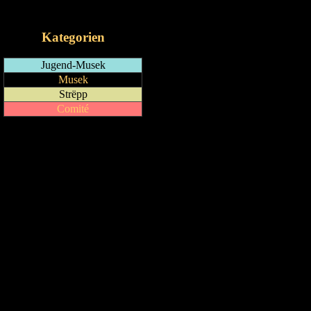
iCalendar-Feed
Kategorien
Jugend-Musek
Musek
Strëpp
Comité