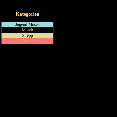
iCalendar-Feed
Kategorien
Jugend-Musek
Musek
Strëpp
Comité