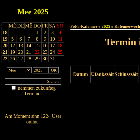
Mee
2025
Haut
MÉ
DË
MË
DO
FR
SA
SO
FoFa-Kalenner »
2025
» Kalennerwoch
18
1
2
3
4
19
5
6
7
8
9
10
11
Termin 
20
12
13
14
15
16
17
18
21
19
20
21
22
23
24
25
22
26
27
28
29
30
31
Datum
Ufankszäit
Schlusszäit
nëmmen zukünfteg
Drock ukucken
Terminer
Am Détail sichen
Nei agedroen
Am Moment sinn 1224 User
online.
Wien ass online?
RSS-Feed