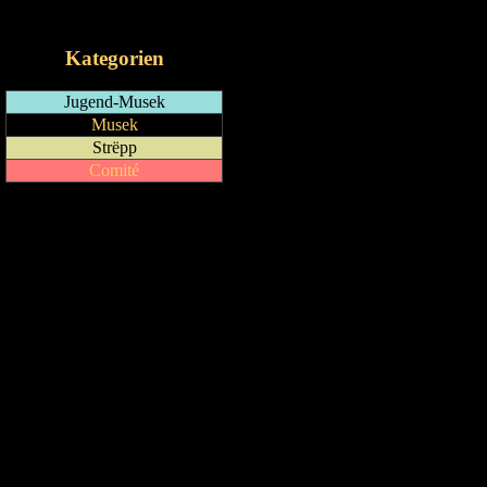
iCalendar-Feed
Kategorien
Jugend-Musek
Musek
Strëpp
Comité