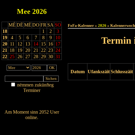
Mee
2026
Haut
MÉ
DË
MË
DO
FR
SA
SO
FoFa-Kalenner »
2026
» Kalennerwoch
18
1
2
3
19
4
5
6
7
8
9
10
Termin 
20
11
12
13
14
15
16
17
21
18
19
20
21
22
23
24
22
25
26
27
28
29
30
31
Datum
Ufankszäit
Schlusszäit
nëmmen zukünfteg
Drock ukucken
Terminer
Am Détail sichen
Nei agedroen
Am Moment sinn 2052 User
online.
Wien ass online?
RSS-Feed