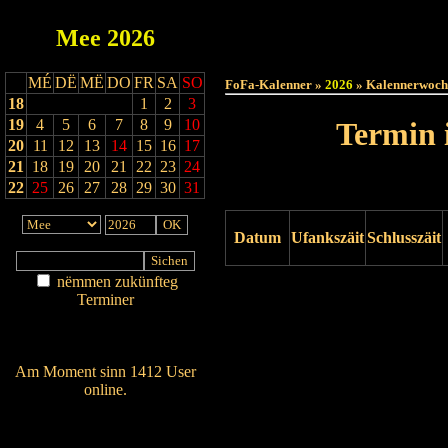
Mee
2026
Haut
MÉ
DË
MË
DO
FR
SA
SO
FoFa-Kalenner »
2026
» Kalennerwoch
18
1
2
3
19
4
5
6
7
8
9
10
Termin 
20
11
12
13
14
15
16
17
21
18
19
20
21
22
23
24
22
25
26
27
28
29
30
31
Datum
Ufankszäit
Schlusszäit
nëmmen zukünfteg
Drock ukucken
Terminer
Am Détail sichen
Nei agedroen
Am Moment sinn 1412 User
online.
Wien ass online?
RSS-Feed