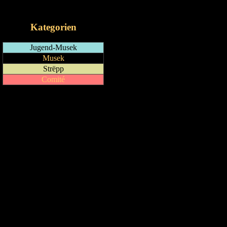
iCalendar-Feed
Kategorien
Jugend-Musek
Musek
Strëpp
Comité