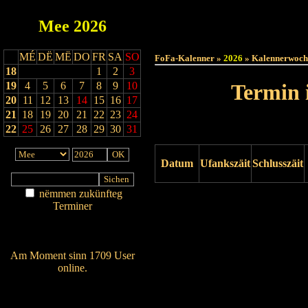
Mee
2026
Haut
MÉ
DË
MË
DO
FR
SA
SO
FoFa-Kalenner »
2026
» Kalennerwoch
18
1
2
3
19
4
5
6
7
8
9
10
Termin 
20
11
12
13
14
15
16
17
21
18
19
20
21
22
23
24
22
25
26
27
28
29
30
31
Datum
Ufankszäit
Schlusszäit
nëmmen zukünfteg
Drock ukucken
Terminer
Am Détail sichen
Nei agedroen
Am Moment sinn 1709 User
online.
Wien ass online?
RSS-Feed