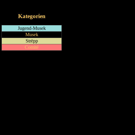
iCalendar-Feed
Kategorien
Jugend-Musek
Musek
Strëpp
Comité