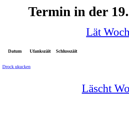
Termin in der 19
Lät Woc
Datum
Ufankszäit
Schlusszäit
Drock ukucken
Läscht W