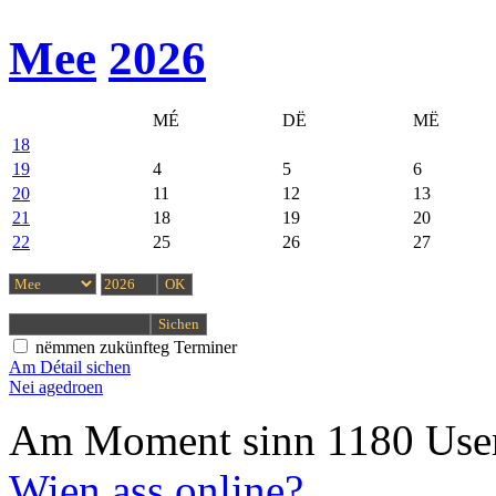
Mee
2026
MÉ
DË
MË
18
19
4
5
6
20
11
12
13
21
18
19
20
22
25
26
27
nëmmen zukünfteg Terminer
Am Détail sichen
Nei agedroen
Am Moment sinn 1180 User
Wien ass online?