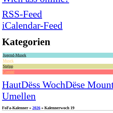
RSS-Feed
iCalendar-Feed
Kategorien
Jugend-Musek
Musek
Strëpp
Comité
Haut
Dëss Woch
Dëse Moun
Umellen
FoFa-Kalenner »
2026
» Kalennerwoch 19