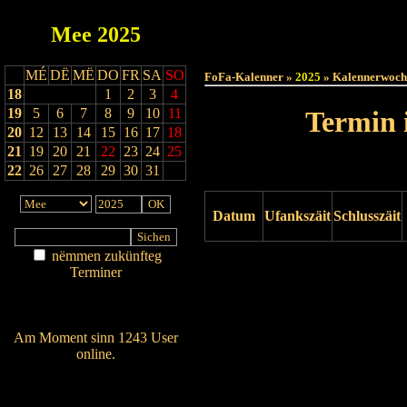
Mee
2025
Haut
MÉ
DË
MË
DO
FR
SA
SO
FoFa-Kalenner »
2025
» Kalennerwoch
18
1
2
3
4
19
5
6
7
8
9
10
11
Termin 
20
12
13
14
15
16
17
18
21
19
20
21
22
23
24
25
22
26
27
28
29
30
31
Datum
Ufankszäit
Schlusszäit
nëmmen zukünfteg
Drock ukucken
Terminer
Am Détail sichen
Nei agedroen
Am Moment sinn 1243 User
online.
Wien ass online?
RSS-Feed