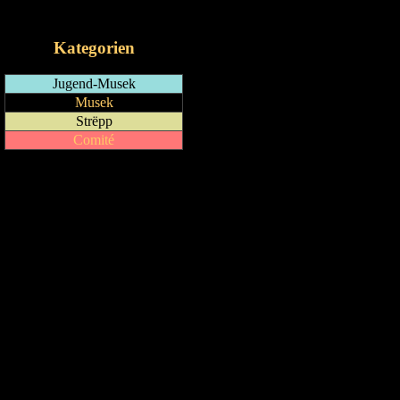
iCalendar-Feed
Kategorien
Jugend-Musek
Musek
Strëpp
Comité