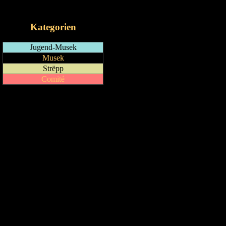
iCalendar-Feed
Kategorien
Jugend-Musek
Musek
Strëpp
Comité