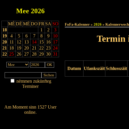
Mee
2026
Haut
MÉ
DË
MË
DO
FR
SA
SO
FoFa-Kalenner »
2026
» Kalennerwoch
18
1
2
3
19
4
5
6
7
8
9
10
Termin 
20
11
12
13
14
15
16
17
21
18
19
20
21
22
23
24
22
25
26
27
28
29
30
31
Datum
Ufankszäit
Schlusszäit
nëmmen zukünfteg
Drock ukucken
Terminer
Am Détail sichen
Nei agedroen
Am Moment sinn 1527 User
online.
Wien ass online?
RSS-Feed