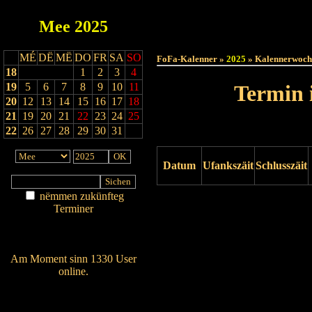
Mee
2025
Haut
MÉ
DË
MË
DO
FR
SA
SO
FoFa-Kalenner »
2025
» Kalennerwoch
18
1
2
3
4
19
5
6
7
8
9
10
11
Termin 
20
12
13
14
15
16
17
18
21
19
20
21
22
23
24
25
22
26
27
28
29
30
31
Datum
Ufankszäit
Schlusszäit
nëmmen zukünfteg
Drock ukucken
Terminer
Am Détail sichen
Nei agedroen
Am Moment sinn 1330 User
online.
Wien ass online?
RSS-Feed