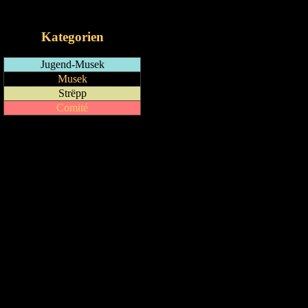
iCalendar-Feed
Kategorien
Jugend-Musek
Musek
Strëpp
Comité