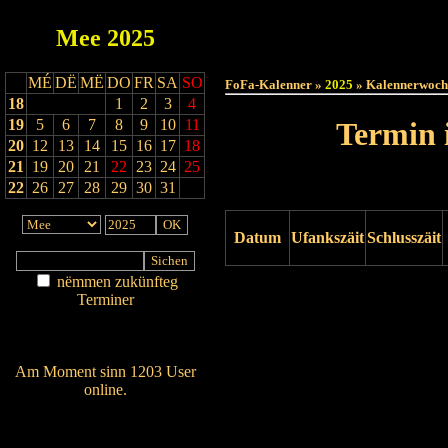
Mee
2025
Haut
MÉ
DË
MË
DO
FR
SA
SO
FoFa-Kalenner »
2025
» Kalennerwoch
18
1
2
3
4
19
5
6
7
8
9
10
11
Termin 
20
12
13
14
15
16
17
18
21
19
20
21
22
23
24
25
22
26
27
28
29
30
31
Datum
Ufankszäit
Schlusszäit
nëmmen zukünfteg
Drock ukucken
Terminer
Am Détail sichen
Nei agedroen
Am Moment sinn 1203 User
online.
Wien ass online?
RSS-Feed