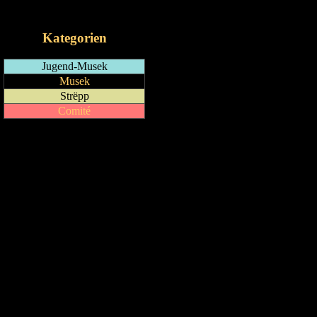
iCalendar-Feed
Kategorien
Jugend-Musek
Musek
Strëpp
Comité