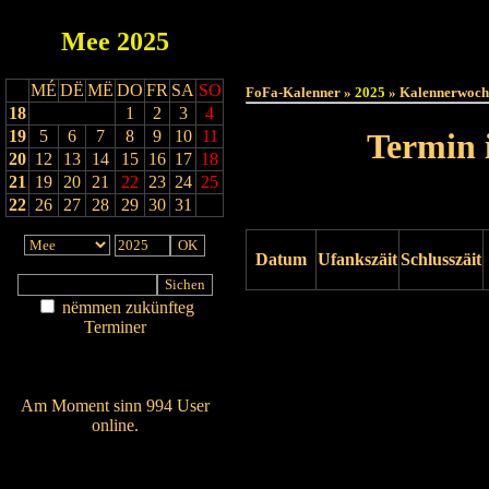
Mee
2025
Haut
MÉ
DË
MË
DO
FR
SA
SO
FoFa-Kalenner »
2025
» Kalennerwoch
18
1
2
3
4
19
5
6
7
8
9
10
11
Termin 
20
12
13
14
15
16
17
18
21
19
20
21
22
23
24
25
22
26
27
28
29
30
31
Datum
Ufankszäit
Schlusszäit
nëmmen zukünfteg
Drock ukucken
Terminer
Am Détail sichen
Nei agedroen
Am Moment sinn 994 User
online.
Wien ass online?
RSS-Feed