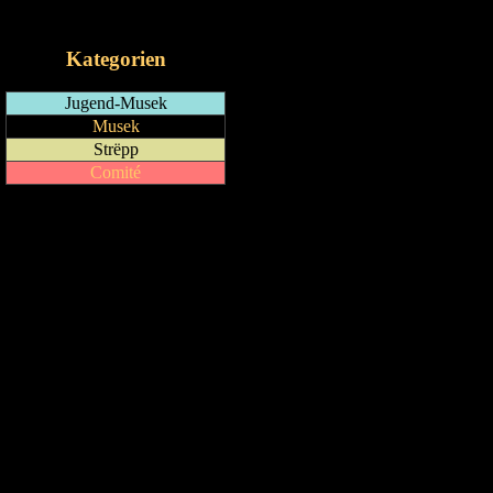
iCalendar-Feed
Kategorien
Jugend-Musek
Musek
Strëpp
Comité