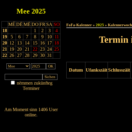
Mee
2025
Haut
MÉ
DË
MË
DO
FR
SA
SO
FoFa-Kalenner »
2025
» Kalennerwoch
18
1
2
3
4
19
5
6
7
8
9
10
11
Termin 
20
12
13
14
15
16
17
18
21
19
20
21
22
23
24
25
22
26
27
28
29
30
31
Datum
Ufankszäit
Schlusszäit
nëmmen zukünfteg
Drock ukucken
Terminer
Am Détail sichen
Nei agedroen
Am Moment sinn 1406 User
online.
Wien ass online?
RSS-Feed