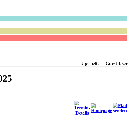
Ugemelt als:
Guest-User
025