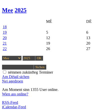
Mee
2025
MÉ
DË
18
19
5
6
20
12
13
21
19
20
22
26
27
nëmmen zukünfteg Terminer
Am Détail sichen
Nei agedroen
Am Moment sinn 1355 User online.
Wien ass online?
RSS-Feed
iCalendar-Feed