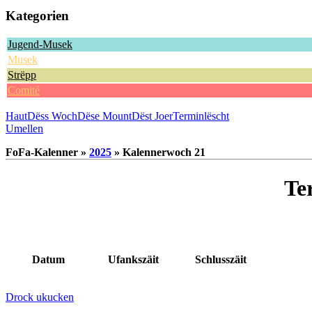
Kategorien
Jugend-Musek
Musek
Strëpp
Comité
Haut
Dëss Woch
Dëse Mount
Dëst Joer
Terminlëscht
Umellen
FoFa-Kalenner »
2025
» Kalennerwoch 21
Te
Datum
Ufankszäit
Schlusszäit
Drock ukucken