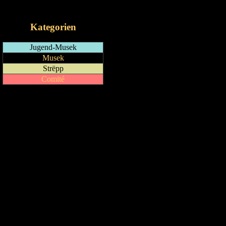
iCalendar-Feed
Kategorien
Jugend-Musek
Musek
Strëpp
Comité