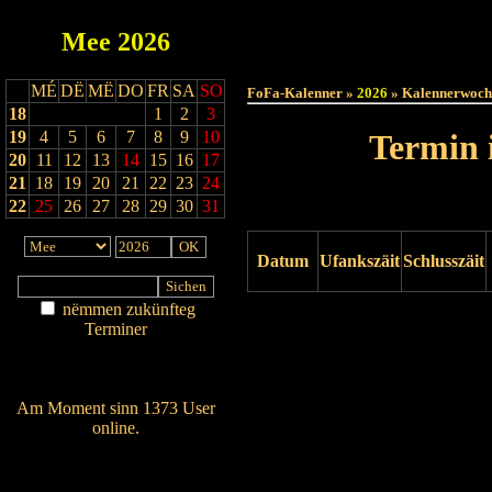
Mee
2026
Haut
MÉ
DË
MË
DO
FR
SA
SO
FoFa-Kalenner »
2026
» Kalennerwoch
18
1
2
3
19
4
5
6
7
8
9
10
Termin 
20
11
12
13
14
15
16
17
21
18
19
20
21
22
23
24
22
25
26
27
28
29
30
31
Datum
Ufankszäit
Schlusszäit
nëmmen zukünfteg
Drock ukucken
Terminer
Am Détail sichen
Nei agedroen
Am Moment sinn 1373 User
online.
Wien ass online?
RSS-Feed