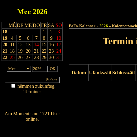
Mee
2026
Haut
MÉ
DË
MË
DO
FR
SA
SO
FoFa-Kalenner »
2026
» Kalennerwoch
18
1
2
3
19
4
5
6
7
8
9
10
Termin 
20
11
12
13
14
15
16
17
21
18
19
20
21
22
23
24
22
25
26
27
28
29
30
31
Datum
Ufankszäit
Schlusszäit
nëmmen zukünfteg
Drock ukucken
Terminer
Am Détail sichen
Nei agedroen
Am Moment sinn 1721 User
online.
Wien ass online?
RSS-Feed