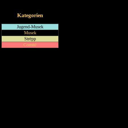
iCalendar-Feed
Kategorien
Jugend-Musek
Musek
Strëpp
Comité