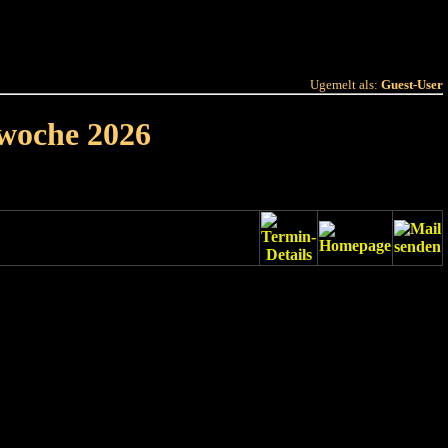
 Joer
Terminlëscht
Ugemelt als:
Guest-User
rwoche 2026