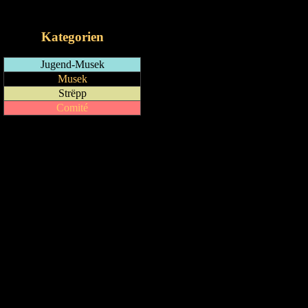
iCalendar-Feed
Kategorien
Jugend-Musek
Musek
Strëpp
Comité