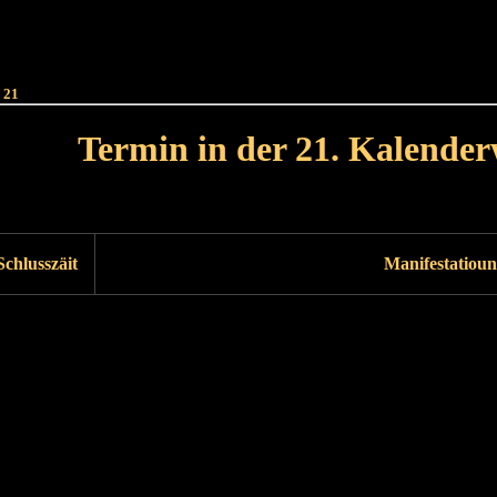
Haut
Dëss Woch
Dëse Mount
Dëst
Umellen
 21
Termin in der 21. Kalende
Lät Woch<
Nächst Woch
Schlusszäit
Manifestatioun
Läscht Woch
Nächst Woch