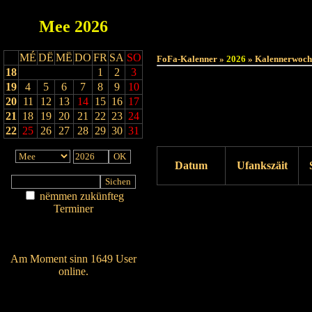
Mee
2026
MÉ
DË
MË
DO
FR
SA
SO
FoFa-Kalenner »
2026
» Kalennerwoch
18
1
2
3
19
4
5
6
7
8
9
10
20
11
12
13
14
15
16
17
21
18
19
20
21
22
23
24
22
25
26
27
28
29
30
31
Datum
Ufankszäit
nëmmen zukünfteg
Drock ukucken
Terminer
Am Détail sichen
Nei agedroen
Am Moment sinn 1649 User
online.
Wien ass online?
RSS-Feed