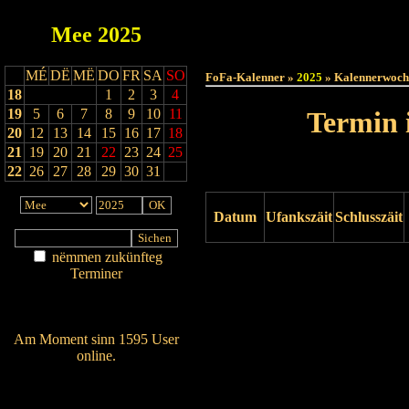
Mee
2025
Haut
MÉ
DË
MË
DO
FR
SA
SO
FoFa-Kalenner »
2025
» Kalennerwoch
18
1
2
3
4
19
5
6
7
8
9
10
11
Termin 
20
12
13
14
15
16
17
18
21
19
20
21
22
23
24
25
22
26
27
28
29
30
31
Datum
Ufankszäit
Schlusszäit
nëmmen zukünfteg
Drock ukucken
Terminer
Am Détail sichen
Nei agedroen
Am Moment sinn 1595 User
online.
Wien ass online?
RSS-Feed