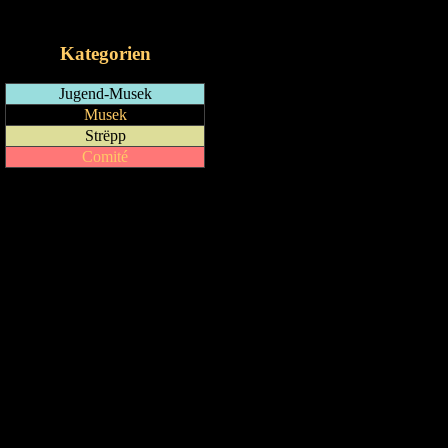
iCalendar-Feed
Kategorien
Jugend-Musek
Musek
Strëpp
Comité