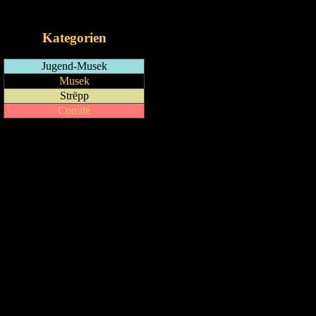
iCalendar-Feed
Kategorien
Jugend-Musek
Musek
Strëpp
Comité