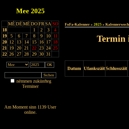
Mee
2025
Haut
MÉ
DË
MË
DO
FR
SA
SO
FoFa-Kalenner »
2025
» Kalennerwoch
18
1
2
3
4
19
5
6
7
8
9
10
11
Termin 
20
12
13
14
15
16
17
18
21
19
20
21
22
23
24
25
22
26
27
28
29
30
31
Datum
Ufankszäit
Schlusszäit
nëmmen zukünfteg
Drock ukucken
Terminer
Am Détail sichen
Nei agedroen
Am Moment sinn 1139 User
online.
Wien ass online?
RSS-Feed