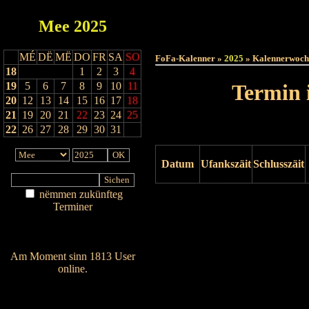
Mee
2025
Haut
MÉ
DË
MË
DO
FR
SA
SO
FoFa-Kalenner »
2025
» Kalennerwoch
18
1
2
3
4
19
5
6
7
8
9
10
11
Termin 
20
12
13
14
15
16
17
18
21
19
20
21
22
23
24
25
22
26
27
28
29
30
31
Datum
Ufankszäit
Schlusszäit
nëmmen zukünfteg
Drock ukucken
Terminer
Am Détail sichen
Nei agedroen
Am Moment sinn 1813 User
online.
Wien ass online?
RSS-Feed