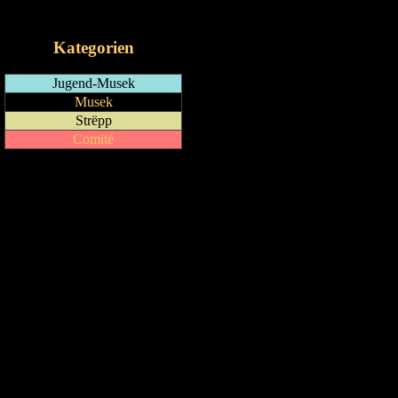
iCalendar-Feed
Kategorien
Jugend-Musek
Musek
Strëpp
Comité