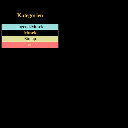
iCalendar-Feed
Kategorien
Jugend-Musek
Musek
Strëpp
Comité