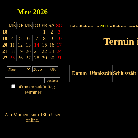
Mee
2026
Haut
MÉ
DË
MË
DO
FR
SA
SO
FoFa-Kalenner »
2026
» Kalennerwoch
18
1
2
3
19
4
5
6
7
8
9
10
Termin 
20
11
12
13
14
15
16
17
21
18
19
20
21
22
23
24
22
25
26
27
28
29
30
31
Datum
Ufankszäit
Schlusszäit
nëmmen zukünfteg
Drock ukucken
Terminer
Am Détail sichen
Nei agedroen
Am Moment sinn 1365 User
online.
Wien ass online?
RSS-Feed