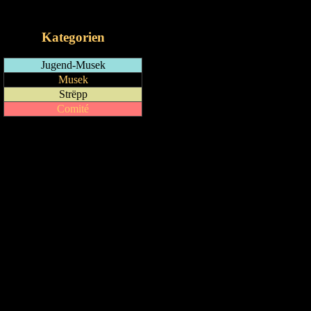
iCalendar-Feed
Kategorien
Jugend-Musek
Musek
Strëpp
Comité