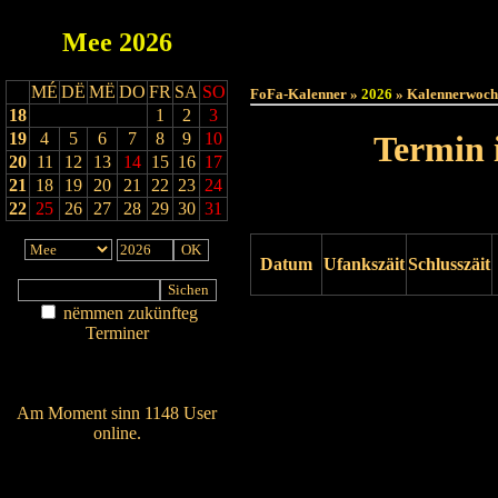
Mee
2026
Haut
MÉ
DË
MË
DO
FR
SA
SO
FoFa-Kalenner »
2026
» Kalennerwoch
18
1
2
3
19
4
5
6
7
8
9
10
Termin 
20
11
12
13
14
15
16
17
21
18
19
20
21
22
23
24
22
25
26
27
28
29
30
31
Datum
Ufankszäit
Schlusszäit
nëmmen zukünfteg
Drock ukucken
Terminer
Am Détail sichen
Nei agedroen
Am Moment sinn 1148 User
online.
Wien ass online?
RSS-Feed