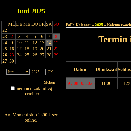
Juni
2025
Haut
MÉ
DË
MË
DO
FR
SA
SO
FoFa-Kalenner »
2025
» Kalennerwoch
22
1
23
2
3
4
5
6
7
8
Termin 
24
9
10
11
12
13
14
15
25
16
17
18
19
20
21
22
26
23
24
25
26
27
28
29
27
30
Datum
Ufankszäit
Schlus
SO 08.06.2025
11:00
12:
nëmmen zukünfteg
Terminer
Drock ukucken
Am Détail sichen
Nei agedroen
Am Moment sinn 1390 User
online.
Wien ass online?