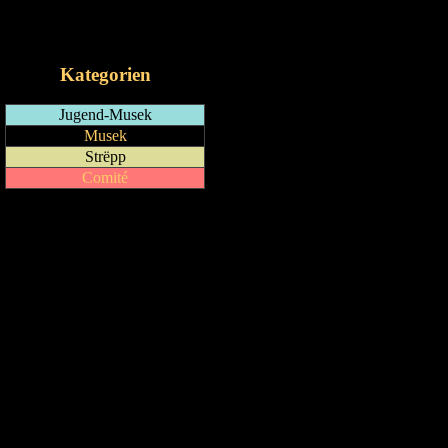
RSS-Feed
iCalendar-Feed
Kategorien
Jugend-Musek
Musek
Strëpp
Comité