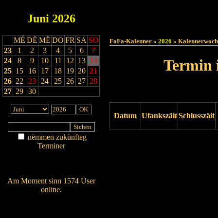
Juni
2026
Haut
MÉ
DË
MË
DO
FR
SA
SO
FoFa-Kalenner »
2026
» Kalennerwoch
23
1
2
3
4
5
6
7
24
8
9
10
11
12
13
14
Termin 
25
15
16
17
18
19
20
21
26
22
23
24
25
26
27
28
27
29
30
Datum
Ufankszäit
Schlusszäit
nëmmen zukünfteg
Drock ukucken
Terminer
Am Détail sichen
Nei agedroen
Am Moment sinn 1574 User
online.
Wien ass online?
RSS-Feed