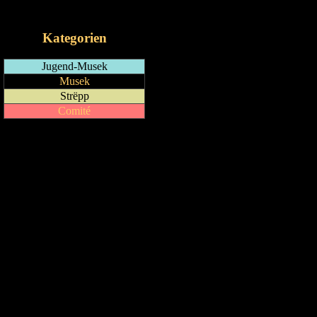
iCalendar-Feed
Kategorien
Jugend-Musek
Musek
Strëpp
Comité