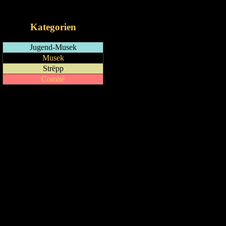
iCalendar-Feed
Kategorien
Jugend-Musek
Musek
Strëpp
Comité