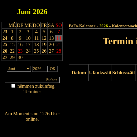
Juni
2026
Haut
MÉ
DË
MË
DO
FR
SA
SO
FoFa-Kalenner »
2026
» Kalennerwoch
23
1
2
3
4
5
6
7
24
8
9
10
11
12
13
14
Termin 
25
15
16
17
18
19
20
21
26
22
23
24
25
26
27
28
27
29
30
Datum
Ufankszäit
Schlusszäit
nëmmen zukünfteg
Drock ukucken
Terminer
Am Détail sichen
Nei agedroen
Am Moment sinn 1276 User
online.
Wien ass online?
RSS-Feed