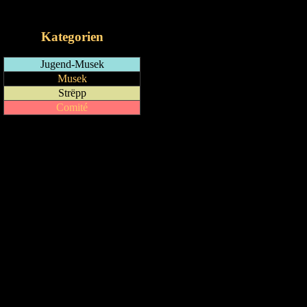
iCalendar-Feed
Kategorien
Jugend-Musek
Musek
Strëpp
Comité