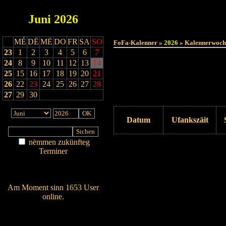
Juni
2026
MÉ
DË
MË
DO
FR
SA
SO
FoFa-Kalenner »
2026
» Kalennerwoch
23
1
2
3
4
5
6
7
24
8
9
10
11
12
13
14
25
15
16
17
18
19
20
21
26
22
23
24
25
26
27
28
27
29
30
Datum
Ufankszäit
nëmmen zukünfteg
Drock ukucken
Terminer
Am Détail sichen
Nei agedroen
Am Moment sinn 1653 User
online.
Wien ass online?
RSS-Feed