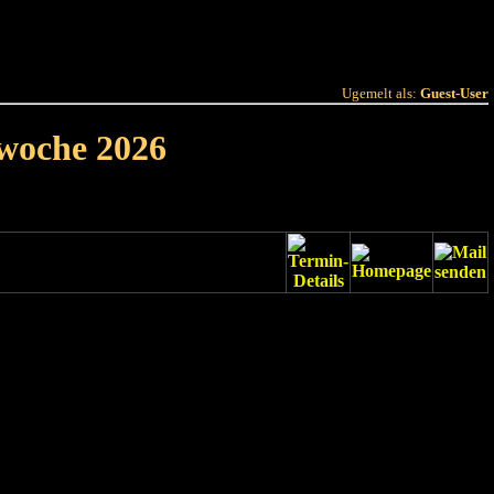
 Joer
Terminlëscht
Ugemelt als:
Guest-User
rwoche 2026