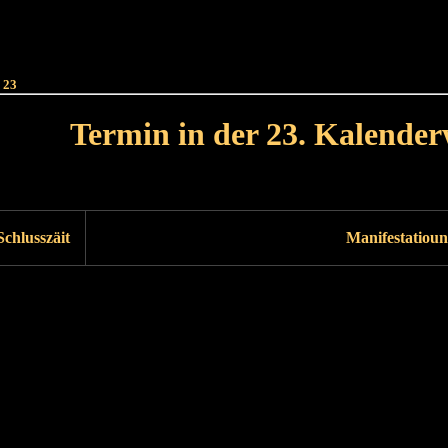
Haut
Dëss Woch
Dëse Mount
Dëst
Umellen
 23
Termin in der 23. Kalende
Lät Woch<
Nächst Woch
Schlusszäit
Manifestatioun
Läscht Woch
Nächst Woch