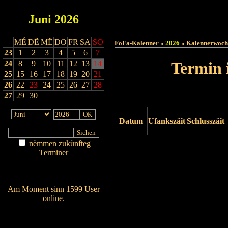
Juni
2026
Haut
MÉ
DË
MË
DO
FR
SA
SO
FoFa-Kalenner »
2026
» Kalennerwoch
23
1
2
3
4
5
6
7
24
8
9
10
11
12
13
14
Termin 
25
15
16
17
18
19
20
21
26
22
23
24
25
26
27
28
27
29
30
Datum
Ufankszäit
Schlusszäit
nëmmen zukünfteg
Drock ukucken
Terminer
Am Détail sichen
Nei agedroen
Am Moment sinn 1599 User
online.
Wien ass online?
RSS-Feed