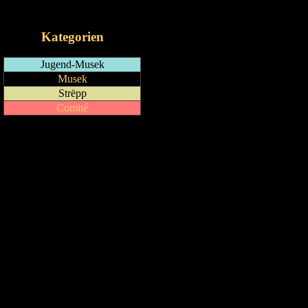
iCalendar-Feed
Kategorien
Jugend-Musek
Musek
Strëpp
Comité