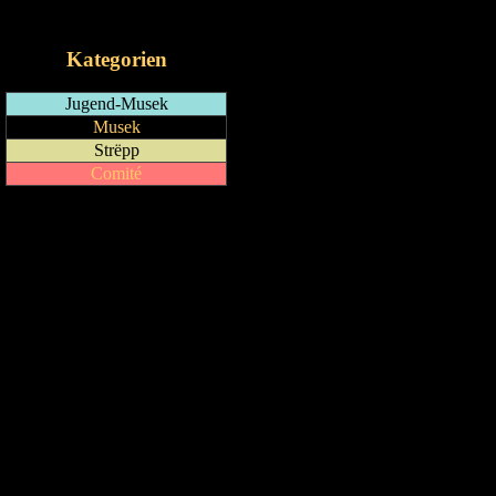
iCalendar-Feed
Kategorien
Jugend-Musek
Musek
Strëpp
Comité