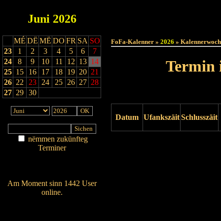
Juni
2026
Haut
MÉ
DË
MË
DO
FR
SA
SO
FoFa-Kalenner »
2026
» Kalennerwoch
23
1
2
3
4
5
6
7
24
8
9
10
11
12
13
14
Termin 
25
15
16
17
18
19
20
21
26
22
23
24
25
26
27
28
27
29
30
Datum
Ufankszäit
Schlusszäit
nëmmen zukünfteg
Drock ukucken
Terminer
Am Détail sichen
Nei agedroen
Am Moment sinn 1442 User
online.
Wien ass online?
RSS-Feed