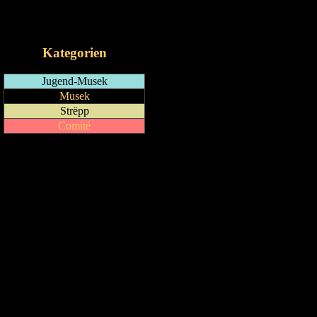
RSS-Feed
iCalendar-Feed
Kategorien
Jugend-Musek
Musek
Strëpp
Comité