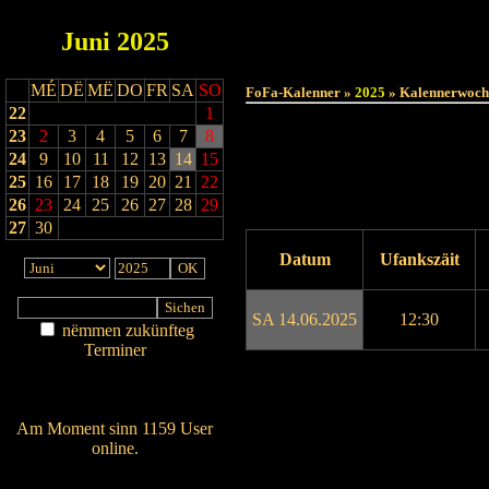
Juni
2025
MÉ
DË
MË
DO
FR
SA
SO
FoFa-Kalenner »
2025
» Kalennerwoch
22
1
23
2
3
4
5
6
7
8
24
9
10
11
12
13
14
15
25
16
17
18
19
20
21
22
26
23
24
25
26
27
28
29
27
30
Datum
Ufankszäit
SA 14.06.2025
12:30
nëmmen zukünfteg
Terminer
Am Détail sichen
Drock ukucken
Nei agedroen
Am Moment sinn 1159 User
online.
Wien ass online?