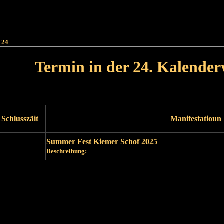
Haut
Dëss Woch
Dëse Mount
Dëst
Umellen
 24
Termin in der 24. Kalende
Lät Woch<
Nächst Woch
Schlusszäit
Manifestatioun
Summer Fest Kiemer Schof 2025
Beschreibung:
Läscht Woch
Nächst Woch