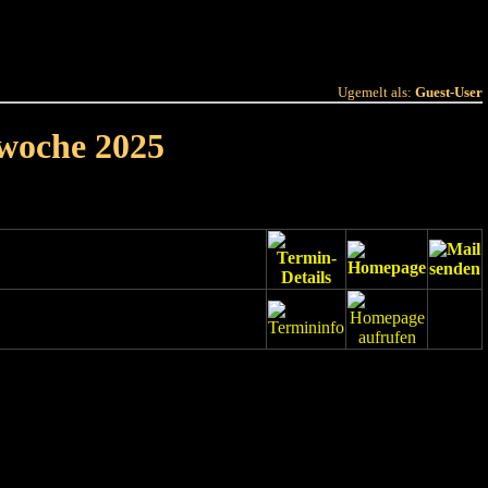
 Joer
Terminlëscht
Ugemelt als:
Guest-User
rwoche 2025