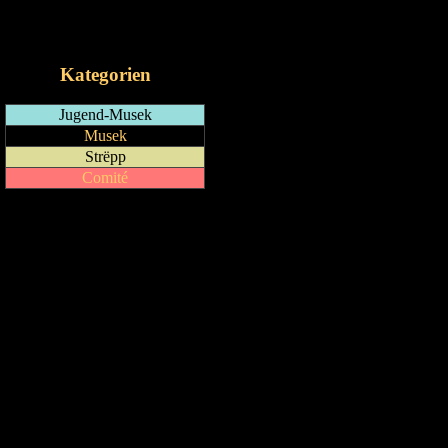
RSS-Feed
iCalendar-Feed
Kategorien
Jugend-Musek
Musek
Strëpp
Comité