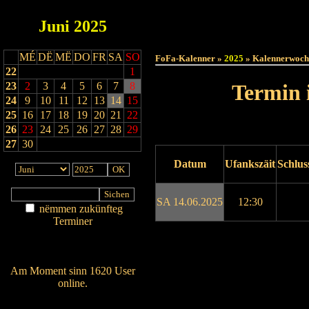
Juni
2025
Haut
MÉ
DË
MË
DO
FR
SA
SO
FoFa-Kalenner »
2025
» Kalennerwoch
22
1
23
2
3
4
5
6
7
8
Termin 
24
9
10
11
12
13
14
15
25
16
17
18
19
20
21
22
26
23
24
25
26
27
28
29
27
30
Datum
Ufankszäit
Schlus
SA 14.06.2025
12:30
nëmmen zukünfteg
Terminer
Am Détail sichen
Drock ukucken
Nei agedroen
Am Moment sinn 1620 User
online.
Wien ass online?