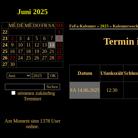
Juni
2025
Haut
MÉ
DË
MË
DO
FR
SA
SO
FoFa-Kalenner »
2025
» Kalennerwoch
22
1
23
2
3
4
5
6
7
8
Termin 
24
9
10
11
12
13
14
15
25
16
17
18
19
20
21
22
26
23
24
25
26
27
28
29
27
30
Datum
Ufankszäit
Schlus
SA 14.06.2025
12:30
nëmmen zukünfteg
Terminer
Am Détail sichen
Drock ukucken
Nei agedroen
Am Moment sinn 1378 User
online.
Wien ass online?