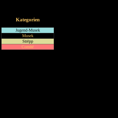
RSS-Feed
iCalendar-Feed
Kategorien
Jugend-Musek
Musek
Strëpp
Comité