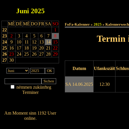
Juni
2025
Haut
MÉ
DË
MË
DO
FR
SA
SO
FoFa-Kalenner »
2025
» Kalennerwoch
22
1
23
2
3
4
5
6
7
8
Termin 
24
9
10
11
12
13
14
15
25
16
17
18
19
20
21
22
26
23
24
25
26
27
28
29
27
30
Datum
Ufankszäit
Schlus
SA 14.06.2025
12:30
nëmmen zukünfteg
Terminer
Am Détail sichen
Drock ukucken
Nei agedroen
Am Moment sinn 1192 User
online.
Wien ass online?