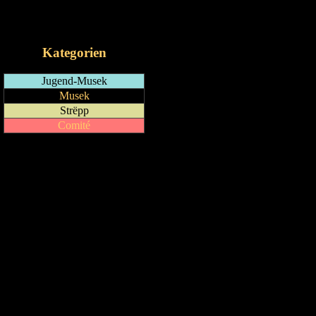
RSS-Feed
iCalendar-Feed
Kategorien
Jugend-Musek
Musek
Strëpp
Comité