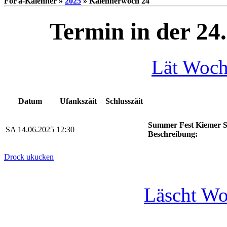
FoFa-Kalenner »
2025
» Kalennerwoch 24
Termin in der 24
Lät Woc
Datum
Ufankszäit
Schlusszäit
Summer Fest Kiemer S
SA 14.06.2025
12:30
Beschreibung:
Drock ukucken
Läscht W