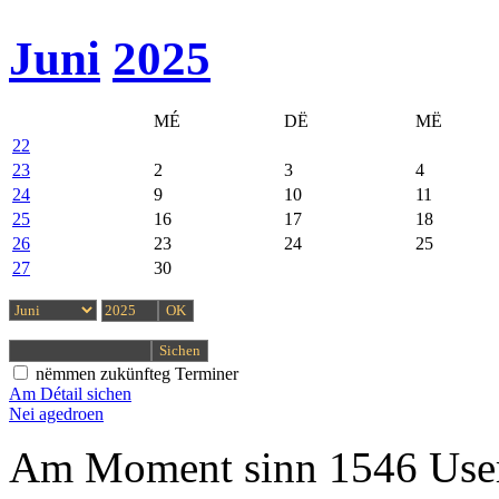
Juni
2025
MÉ
DË
MË
22
23
2
3
4
24
9
10
11
25
16
17
18
26
23
24
25
27
30
nëmmen zukünfteg Terminer
Am Détail sichen
Nei agedroen
Am Moment sinn 1546 User