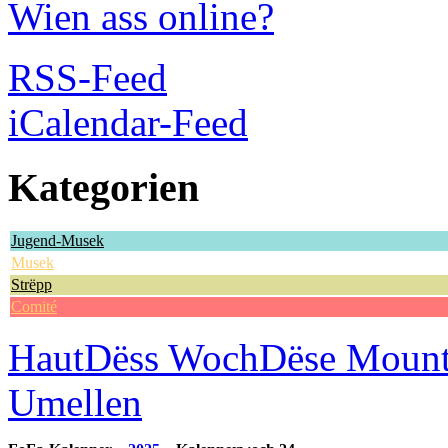
Wien ass online?
RSS-Feed
iCalendar-Feed
Kategorien
Jugend-Musek
Musek
Strëpp
Comité
Haut
Dëss Woch
Dëse Moun
Umellen