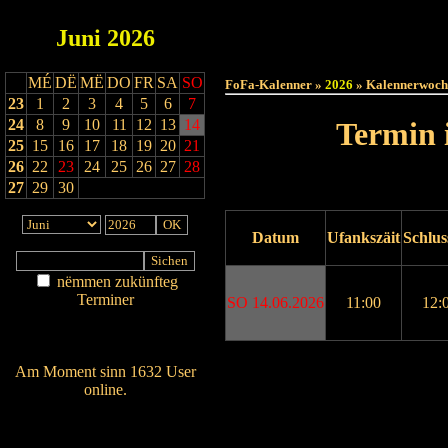
Juni
2026
Haut
MÉ
DË
MË
DO
FR
SA
SO
FoFa-Kalenner »
2026
» Kalennerwoch
23
1
2
3
4
5
6
7
24
8
9
10
11
12
13
14
Termin 
25
15
16
17
18
19
20
21
26
22
23
24
25
26
27
28
27
29
30
Datum
Ufankszäit
Schlus
nëmmen zukünfteg
Terminer
SO 14.06.2026
11:00
12:
Am Détail sichen
Nei agedroen
Drock ukucken
Am Moment sinn 1632 User
online.
Wien ass online?
RSS-Feed