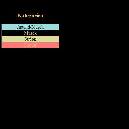
iCalendar-Feed
Kategorien
Jugend-Musek
Musek
Strëpp
Comité