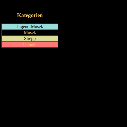
iCalendar-Feed
Kategorien
Jugend-Musek
Musek
Strëpp
Comité