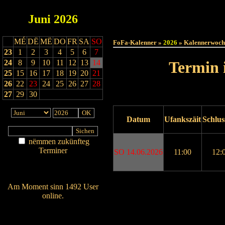
Juni
2026
Haut
MÉ
DË
MË
DO
FR
SA
SO
FoFa-Kalenner »
2026
» Kalennerwoch
23
1
2
3
4
5
6
7
24
8
9
10
11
12
13
14
Termin 
25
15
16
17
18
19
20
21
26
22
23
24
25
26
27
28
27
29
30
Datum
Ufankszäit
Schlus
nëmmen zukünfteg
Terminer
SO 14.06.2026
11:00
12:
Am Détail sichen
Nei agedroen
Drock ukucken
Am Moment sinn 1492 User
online.
Wien ass online?
RSS-Feed