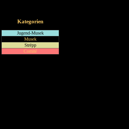
RSS-Feed
iCalendar-Feed
Kategorien
Jugend-Musek
Musek
Strëpp
Comité