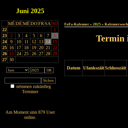
Juni
2025
Haut
MÉ
DË
MË
DO
FR
SA
SO
FoFa-Kalenner »
2025
» Kalennerwoch
22
1
23
2
3
4
5
6
7
8
Termin 
24
9
10
11
12
13
14
15
25
16
17
18
19
20
21
22
26
23
24
25
26
27
28
29
27
30
Datum
Ufankszäit
Schlusszäit
Drock ukucken
nëmmen zukünfteg
Terminer
Am Détail sichen
Nei agedroen
Am Moment sinn 879 User
online.
Wien ass online?