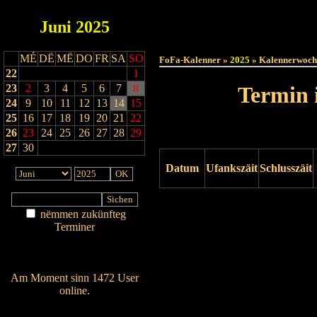
Juni
2025
Haut
MÉ
DË
MË
DO
FR
SA
SO
FoFa-Kalenner »
2025
» Kalennerwoch
22
1
23
2
3
4
5
6
7
8
Termin 
24
9
10
11
12
13
14
15
25
16
17
18
19
20
21
22
26
23
24
25
26
27
28
29
27
30
Datum
Ufankszäit
Schlusszäit
Drock ukucken
nëmmen zukünfteg
Terminer
Am Détail sichen
Nei agedroen
Am Moment sinn 1472 User
online.
Wien ass online?