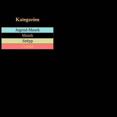
RSS-Feed
iCalendar-Feed
Kategorien
Jugend-Musek
Musek
Strëpp
Comité