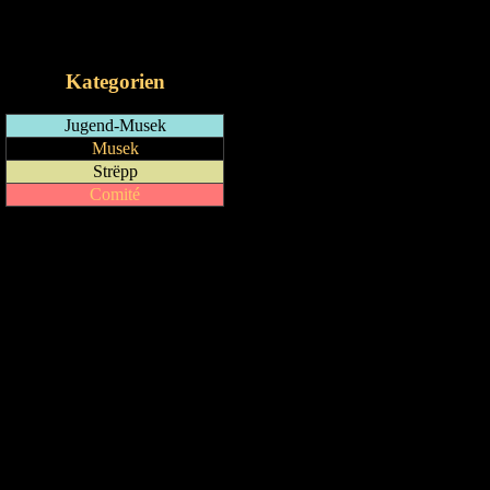
RSS-Feed
iCalendar-Feed
Kategorien
Jugend-Musek
Musek
Strëpp
Comité