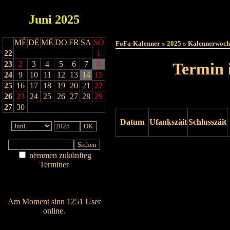
Juni
2025
Haut
MÉ
DË
MË
DO
FR
SA
SO
FoFa-Kalenner »
2025
» Kalennerwoch
22
1
23
2
3
4
5
6
7
8
Termin 
24
9
10
11
12
13
14
15
25
16
17
18
19
20
21
22
26
23
24
25
26
27
28
29
27
30
Datum
Ufankszäit
Schlusszäit
Drock ukucken
nëmmen zukünfteg
Terminer
Am Détail sichen
Nei agedroen
Am Moment sinn 1251 User
online.
Wien ass online?