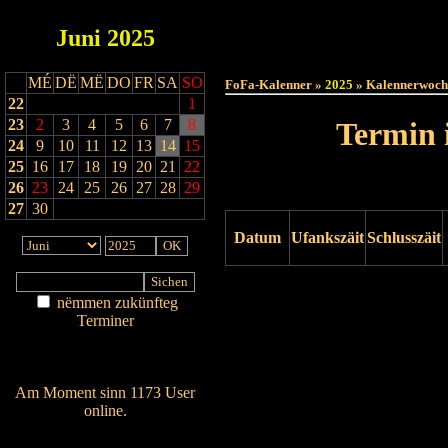
Juni
2025
Haut
MÉ
DË
MË
DO
FR
SA
SO
FoFa-Kalenner »
2025
» Kalennerwoch
22
1
23
2
3
4
5
6
7
8
Termin 
24
9
10
11
12
13
14
15
25
16
17
18
19
20
21
22
26
23
24
25
26
27
28
29
27
30
Datum
Ufankszäit
Schlusszäit
Drock ukucken
nëmmen zukünfteg
Terminer
Am Détail sichen
Nei agedroen
Am Moment sinn 1173 User
online.
Wien ass online?