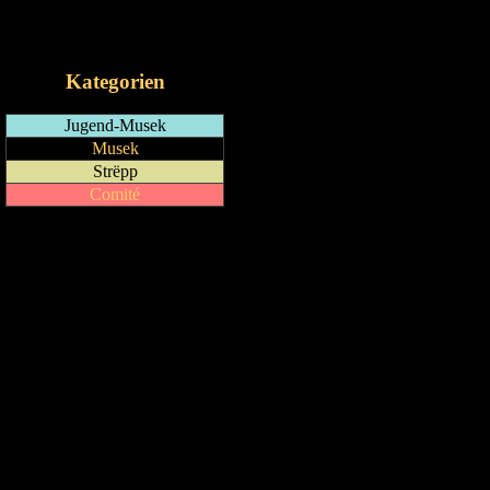
RSS-Feed
iCalendar-Feed
Kategorien
Jugend-Musek
Musek
Strëpp
Comité