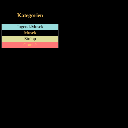
iCalendar-Feed
Kategorien
Jugend-Musek
Musek
Strëpp
Comité