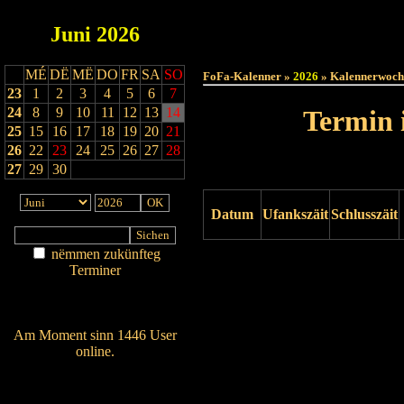
Juni
2026
Haut
MÉ
DË
MË
DO
FR
SA
SO
FoFa-Kalenner »
2026
» Kalennerwoch
23
1
2
3
4
5
6
7
24
8
9
10
11
12
13
14
Termin 
25
15
16
17
18
19
20
21
26
22
23
24
25
26
27
28
27
29
30
Datum
Ufankszäit
Schlusszäit
nëmmen zukünfteg
Drock ukucken
Terminer
Am Détail sichen
Nei agedroen
Am Moment sinn 1446 User
online.
Wien ass online?
RSS-Feed